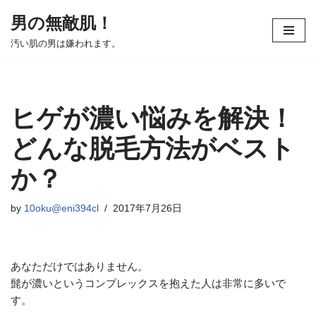
男の無敵肌！
コ
汚い肌の男は嫌われます。
ン
テ
ン
ツ
ヒゲが濃い悩みを解決！
へ
ス
どんな脱毛方法がベスト
キ
か？
ッ
プ
by
10oku@eni394cl
2017年7月26日
あなただけではありません。
髭が濃いというコンプレックスを抱えた人は非常に多いで
す。