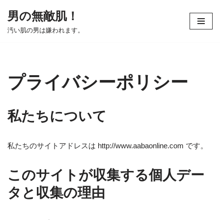
男の無敵肌！
コ
汚い肌の男は嫌われます。
ン
テ
ン
ツ
プライバシーポリシー
へ
ス
キ
私たちについて
ッ
プ
私たちのサイトアドレスは http://www.aabaonline.com です。
このサイトが収集する個人デー
タと収集の理由